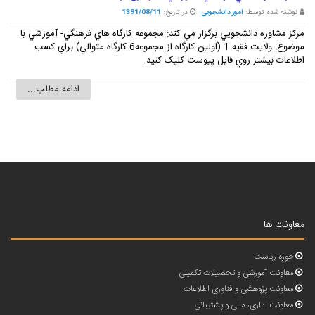
نوشته شده توسط:
امور دانشجویی
در تاریخ:
1391/08/11
مرکز مشاوره دانشجويي برگزار مي کند: مجموعه کارگاه هاي فرهنگي- آموزشي با
موضوع: ولايت فقيه 1 (اولين کارگاه از مجموعه6 کارگاه متوالي) براي کسب
اطلاعات بيشتر روي فايل پيوست کليک کنيد.
ادامه مطلب...
معاونت ها
حوزه ریاست
معاونت آموزشی و تحصیلات تکمیلی
معاونت پژوهشی و فناوری اطلاعات
معاونت اداری، مالی و پشتیبانی