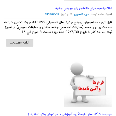
اطلاعيه مهم براي دانشجويان ورودي جديد
نوشته شده توسط:
امور دانشجویی
در تاریخ:
1392/06/12
قابل توجه دانشجويان ورودي جديد سال تحصيلي 1392-93 جهت تکميل کارنامه
سلامت روان و جسم (معاينات تخصصي چشم، دندان و معاينات عمومي) از شروع
ثبت نام حداکثر تا تاريخ 92/7/30 همه روزه ساعت 8 صبح الي 16 ...
ادامه مطلب...
مجموعه کارگاه هاي فرهنگي- آموزشي با موضوع: ولايت فقيه 1