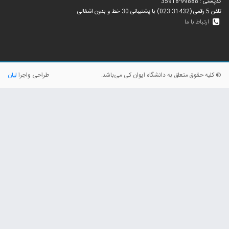
کدپستی : 99888-35918
تلفن 5 رقمی (31432-023) با پشتیبانی 30 خط و بدون اشغالی
ارتباط با ما
© کلیه حقوق متعلق به دانشگاه ایوان کی می‌باشد.
طراحی واجرا
لیان