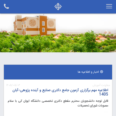
vious
Next
اخبار و اطلاعیه ها
معاونت آموزش
۱۴۰۵/۰۵/۰۴
اطلاعیه مهم برگزاری آزمون جامع دکتری صنایع و آینده پژوهی-آبان
1405
قابل توجه دانشجویان محترم مقطع دکتری تخصصی دانشگاه ایوان کی با سلام
مصوبات شورای تحصیلات
...