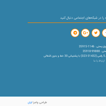
 را در شبکه‌های اجتماعی دنبال کنید
ستی : 1146-35915
99888-35918
ون اشغالی
ارتباط با ما
طراحی واجرا
لیان