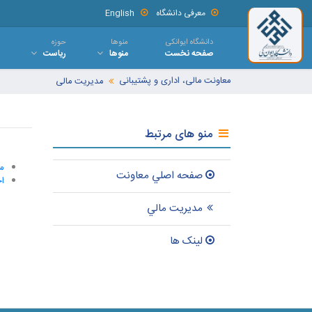
معرفی دانشگاه
English
دانشگاه ایوانکی
منوها
حوزه
صفحه نخست
منوها
ریاست
معاونت مالی، اداری و پشتیبانی
مدیریت مالی
منو های مرتبط
مع
صفحه اصلي معاونت
اخ
مديريت مالي
لينک ها