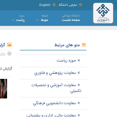
معرفی دانشگاه
English
دانشگاه ایوانکی
منوها
حوزه
صفحه نخست
منوها
ریاست
منو های مرتبط
گزار
بارگز
حوزه ریاست
گزارش ت
معاونت پژوهشي و فناوري
معاونت آموزشي و تحصيلات
تکميلي
معاونت دانشجويي فرهنگي
معاونت مالی، اداری و پشتیبانی