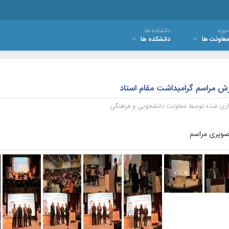
حوزه
دانشکده ها
معاونت ها
دانشکده ها
ش مراسم گراميداشت مقام استاد
اری شده توسط
معاونت دانشجويي و فرهنگي
صویری مراسم