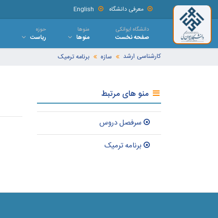
معرفی دانشگاه
English
دانشگاه ایوانکی
منوها
حوزه
صفحه نخست
منوها
ریاست
کارشناسی ارشد
سازه
برنامه ترمیک
منو های مرتبط
سرفصل دروس
برنامه ترمیک