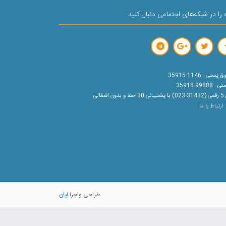
 را در شبکه‌های اجتماعی دنبال کنید
ستی : 1146-35915
99888-35918
ون اشغالی
ارتباط با ما
طراحی واجرا
لیان