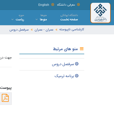
معرفی دانشگاه
English
دانشگاه ایوانکی
منوها
حوزه
صفحه نخست
منوها
ریاست
کارشناسی ناپیوسته
عمران - عمران
سرفصل دروس
منو های مرتبط
جهت دریا
سرفصل دروس
برنامه ترمیک
پیوست 