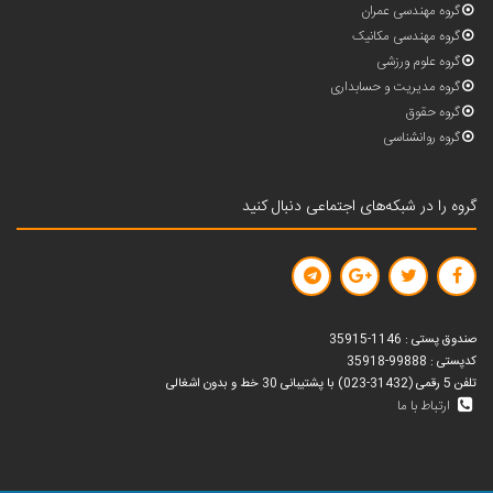
گروه مهندسی عمران
گروه مهندسی مکانیک
گروه علوم ورزشی
گروه مدیریت و حسابداری
گروه حقوق
گروه روانشناسی
گروه را در شبکه‌های اجتماعی دنبال کنید
صندوق پستی : 1146-35915
کدپستی : 99888-35918
تلفن 5 رقمی (31432-023) با پشتیبانی 30 خط و بدون اشغالی
ارتباط با ما