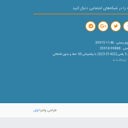
 را در شبکه‌های اجتماعی دنبال کنید
ستی : 1146-35915
99888-35918
ون اشغالی
ارتباط با ما
طراحی واجرا
لیان