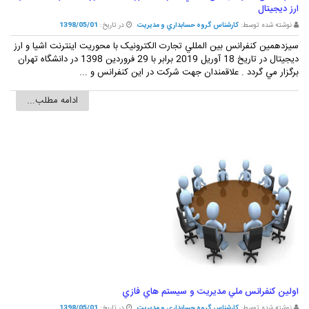
ارز ديجيتال
نوشته شده توسط:
کارشناس گروه حسابداري و مديريت
در تاریخ:
1398/05/01
سيزدهمين کنفرانس بين المللي تجارت الکترونيک با محوريت اينترنت اشيا و ارز
ديجيتال در تاريخ 18 آوريل 2019 برابر با 29 فروردين 1398 در دانشگاه تهران
برگزار مي گردد . علاقمندان جهت شرکت در اين کنفرانس و ...
ادامه مطلب...
اولين کنفرانس ملي مديريت و سيستم هاي فازي
نوشته شده توسط:
کارشناس گروه حسابداري و مديريت
در تاریخ:
1398/05/01