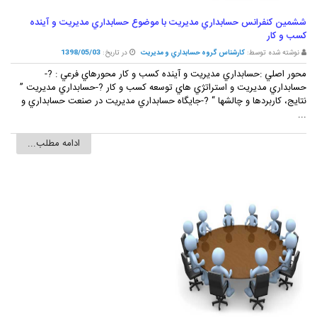
ششمين کنفرانس حسابداري مديريت با موضوع حسابداري مديريت و آينده
کسب و کار
نوشته شده توسط:
کارشناس گروه حسابداري و مديريت
در تاریخ:
1398/05/03
محور اصلي :حسابداري مديريت و آينده کسب و کار محورهاي فرعي : ?-
حسابداري مديريت و استراتژي هاي توسعه کسب و کار ?-حسابداري مديريت ”
نتايج، کاربردها و چالشها “ ?-جايگاه حسابداري مديريت در صنعت حسابداري و
...
ادامه مطلب...