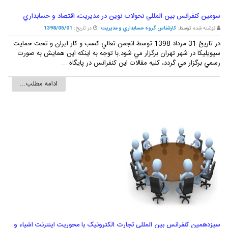
سومين کنفرانس بين المللي تحولات نوين در مديريت، اقتصاد و حسابداري
نوشته شده توسط:
کارشناس گروه حسابداري و مديريت
در تاریخ:
1398/05/01
در تاريخ 31 مرداد 1398 توسط انجمن تعالي کسب و کار ايران و تحت حمايت
سيويليکا در شهر تهران برگزار مي شود.با توجه به اينکه اين همايش به صورت
رسمي برگزار مي گردد، کليه مقالات اين کنفرانس در پايگاه ...
ادامه مطلب...
سيزدهمين کنفرانس بين المللي تجارت الکترونيک با محوريت اينترنت اشياء و