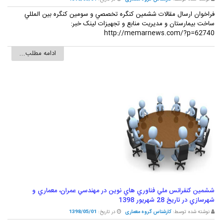
فراخوان ارسال مقالات ششمين کنگره تخصصي و سومين کنگره بين المللي
ساخت بيمارستان و مديريت منابع و تجهيزات لينک خبر:
http://memarnews.com/?p=62740
ادامه مطلب...
ششمين کنفرانس ملي فناوري هاي نوين در مهندسي عمران، معماري و
شهرسازي در تاريخ 28 شهريور 1398
نوشته شده توسط:
کارشناس گروه معماری
در تاریخ:
1398/05/01